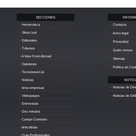
SECCIONES
INFORM
· Hemeroteca
· Contacta
· Silvia Leal
· Aviso legal
· Editoriales
· Privacidad
· Tribunes
· Quién somos
· A View From Abroad
· Sitemap
· Opiniones
· Política de Coo
· TecnonewsCat
· Noticias
NOTICIA
· Noticias de D
· Area empresas
· Videojuegos
· Noticias de DA
· Entrevistas
· Dos minutos
· Campo Contrario
· Articulistas
· Guia Profesionales