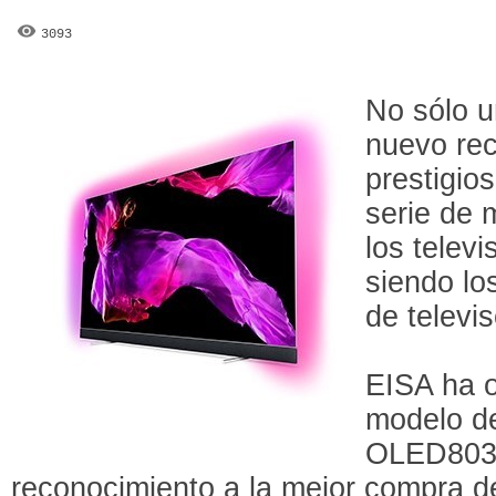
3093
No sólo u
nuevo rec
prestigio
serie de
los telev
siendo lo
de televi
EISA ha ot
modelo de
OLED803,
reconocimiento a la mejor compra d