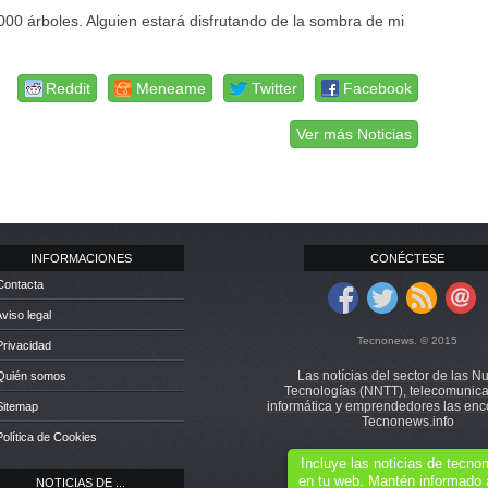
000 árboles. Alguien estará disfrutando de la sombra de mi
Reddit
Meneame
Twitter
Facebook
Ver más Noticias
INFORMACIONES
CONÉCTESE
Contacta
Aviso legal
Tecnonews. © 2015
Privacidad
Las notícias del sector de las N
 Quién somos
Tecnologías (NNTT), telecomunica
informática y emprendedores las enc
Sitemap
Tecnonews.info
Política de Cookies
Incluye las noticias de tecn
en tu web. Mantén informado 
NOTICIAS DE ...