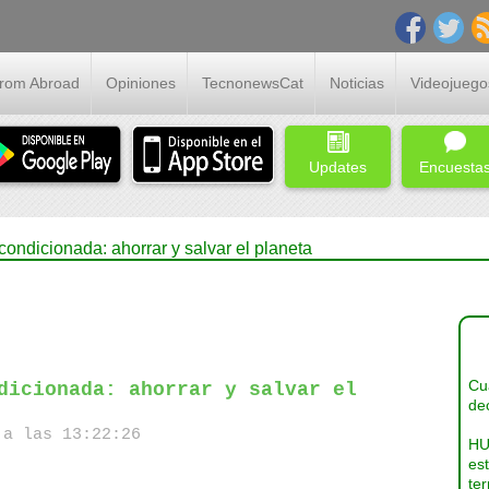
From Abroad
Opiniones
TecnonewsCat
Noticias
Videojuego
Updates
Encuesta
condicionada: ahorrar y salvar el planeta
Cua
dicionada: ahorrar y salvar el
dec
a las 13:22:26
HU
es
ter