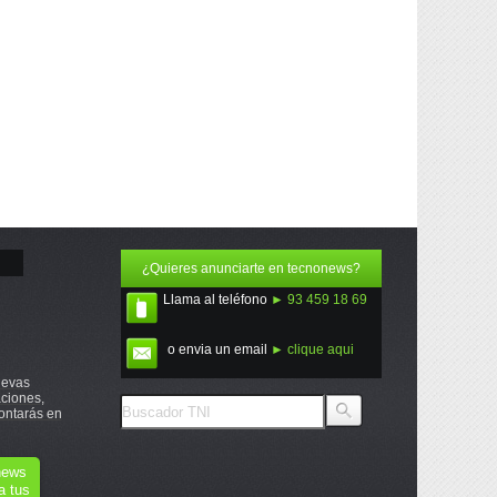
¿Quieres anunciarte en tecnonews?
Llama al teléfono
► 93 459 18 69
o envia un email
► clique aqui
uevas
ciones,
ontarás en
onews
a tus