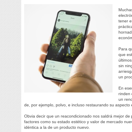
Muchas
electr
tener e
prácti
hornad
económ
Para qu
que es
últimos
sin nin
arries
un proc
En esen
rinden 
un ren
de, por ejemplo, polvo, e incluso restaurando su aspecto 
Obvia decir que un reacondicionado nos saldrá mejor de
factores como su estado estético y valor de mercado nue
idéntica a la de un producto nuevo.