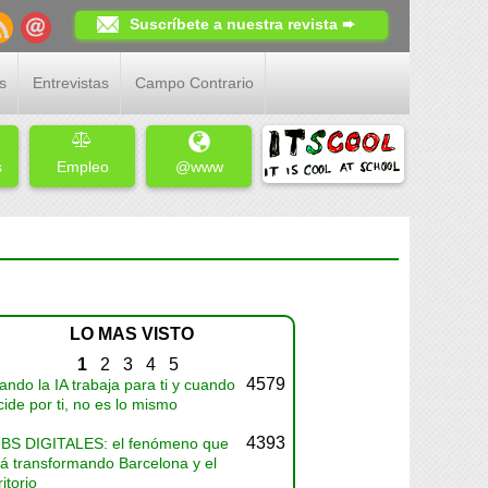
Suscríbete a nuestra revista ➨
s
Entrevistas
Campo Contrario
s
Empleo
@www
LO MAS VISTO
1
2
3
4
5
4579
ndo la IA trabaja para ti y cuando
ide por ti, no es lo mismo
4393
BS DIGITALES: el fenómeno que
tá transformando Barcelona y el
ritorio