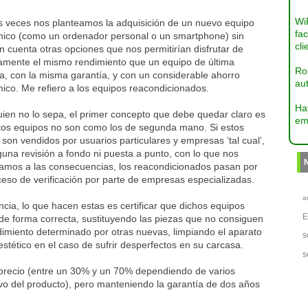
Wi
 veces nos planteamos la adquisición de un nuevo equipo
fac
ónico (como un ordenador personal o un smartphone) sin
cli
n cuenta otras opciones que nos permitirían disfrutar de
camente el mismo rendimiento que un equipo de última
Ro
a, con la misma garantía, y con un considerable ahorro
aut
ico. Me refiero a los equipos reacondicionados.
Ha
ien no lo sepa, el primer concepto que debe quedar claro es
em
tos equipos no son como los de segunda mano. Si estos
 son vendidos por usuarios particulares y empresas ‘tal cual’,
guna revisión a fondo ni puesta a punto, con lo que nos
gamos a las consecuencias, los reacondicionados pasan por
eso de verificación por parte de empresas especializadas.
a
cia, lo que hacen estas es certificar que dichos equipos
de forma correcta, sustituyendo las piezas que no consiguen
dimiento determinado por otras nuevas, limpiando el aparato
s
estético en el caso de sufrir desperfectos en su carcasa.
s
 precio (entre un 30% y un 70% dependiendo de varios
vo del producto), pero manteniendo la garantía de dos años