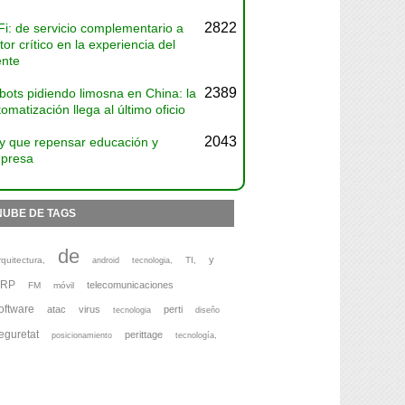
2822
Fi: de servicio complementario a
tor crítico en la experiencia del
ente
2389
bots pidiendo limosna en China: la
omatización llega al último oficio
2043
y que repensar educación y
presa
NUBE DE TAGS
de
y
rquitectura,
TI,
android
tecnologia,
ERP
telecomunicaciones
FM
móvil
oftware
atac
virus
perti
tecnologia
diseño
eguretat
perittage
posicionamiento
tecnología,