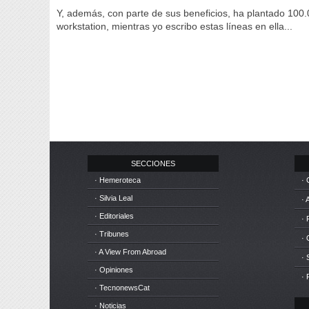
Y, además, con parte de sus beneficios, ha plantado 100.
workstation, mientras yo escribo estas líneas en ella...
SECCIONES
· Hemeroteca
· 
· Silvia Leal
· 
· Editoriales
· 
· Tribunes
·
· A View From Abroad
· 
· Opiniones
· 
· TecnonewsCat
· Noticias