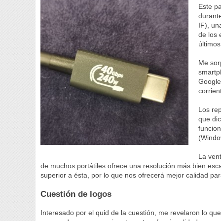
Este p
durant
IF), un
de los 
últimos
Me sor
smartp
Google
corrie
Los re
que di
funcion
(Windo
La vent
de muchos portátiles ofrece una resolución más bien es
superior a ésta, por lo que nos ofrecerá mejor calidad pa
Cuestión de logos
Interesado por el quid de la cuestión, me revelaron lo qu