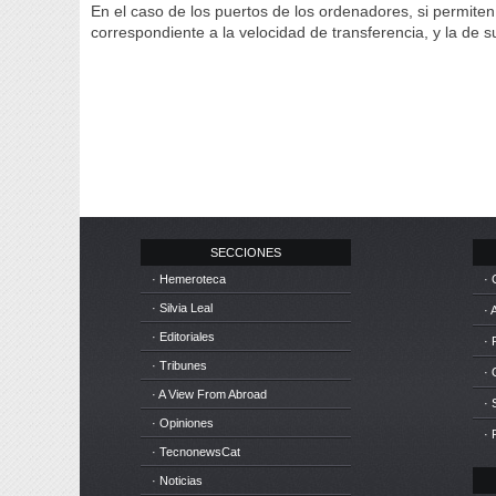
En el caso de los puertos de los ordenadores, si permiten
correspondiente a la velocidad de transferencia, y la de 
SECCIONES
· Hemeroteca
· 
· Silvia Leal
· 
· Editoriales
· 
· Tribunes
·
· A View From Abroad
· 
· Opiniones
· 
· TecnonewsCat
· Noticias