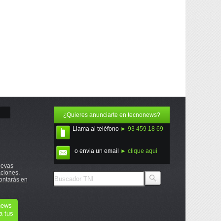
¿Quieres anunciarte en tecnonews?
Llama al teléfono
► 93 459 18 69
o envia un email
► clique aqui
uevas
ciones,
ontarás en
onews
a tus