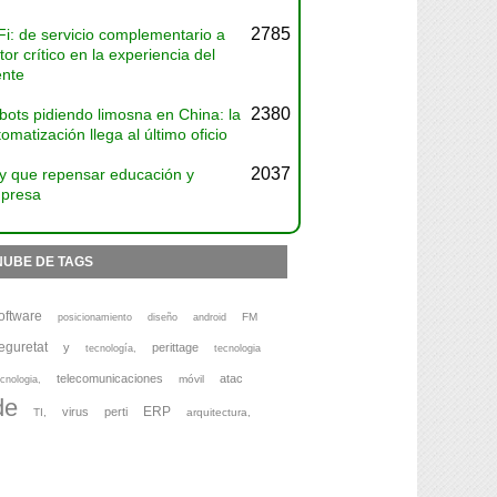
2785
Fi: de servicio complementario a
tor crítico en la experiencia del
ente
2380
bots pidiendo limosna en China: la
omatización llega al último oficio
2037
y que repensar educación y
presa
NUBE DE TAGS
oftware
FM
posicionamiento
diseño
android
eguretat
y
perittage
tecnología,
tecnologia
telecomunicaciones
atac
móvil
cnologia,
de
ERP
virus
perti
TI,
arquitectura,