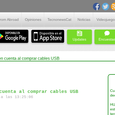
From Abroad
Opiniones
TecnonewsCat
Noticias
Videojuego
Updates
Encuesta
 en cuenta al comprar cables USB
Cua
cuenta al comprar cables USB
dec
a las 13:25:06
HU
es
ter