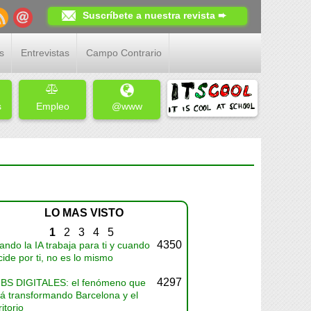
Suscríbete a nuestra revista ➨
s
Entrevistas
Campo Contrario
s
Empleo
@www
LO MAS VISTO
1
2
3
4
5
4350
ndo la IA trabaja para ti y cuando
ide por ti, no es lo mismo
4297
BS DIGITALES: el fenómeno que
tá transformando Barcelona y el
ritorio