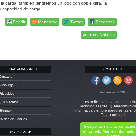
 la carga, también tendremos un logo con doble cifra, la
su capacidad de carga.
Reddit
Meneame
Twitter
Facebook
Ver más Noticias
INFORMACIONES
CONÉCTESE
Contacta
Aviso legal
Tecnonews. © 2015
Privacidad
Las notícias del sector de las N
 Quién somos
Tecnologías (NNTT), telecomunica
informática y emprendedores las enc
Sitemap
Tecnonews.info
Política de Cookies
Incluye las noticias de tecn
en tu web. Mantén informado 
NOTICIAS DE ...