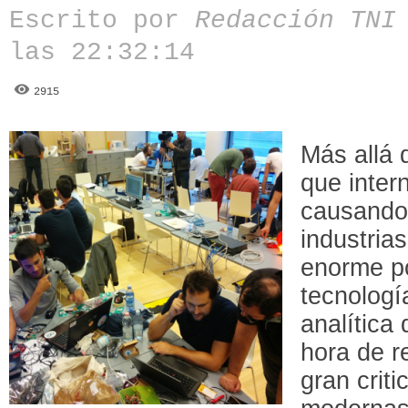
Escrito por
Redacción TN
las 22:32:14
2915
Más allá 
que inter
causando
industria
enorme po
tecnologí
analítica
hora de r
gran crit