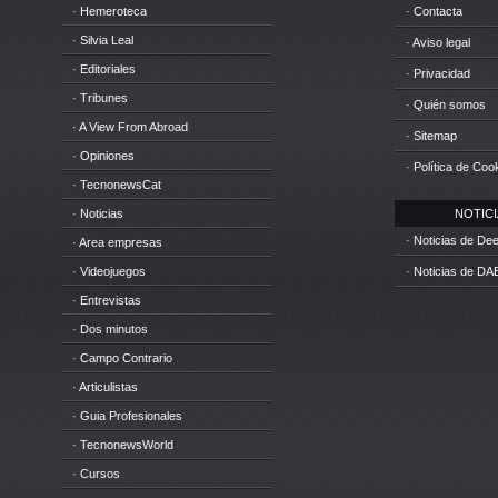
· Hemeroteca
· Contacta
· Silvia Leal
· Aviso legal
· Editoriales
· Privacidad
· Tribunes
· Quién somos
· A View From Abroad
· Sitemap
· Opiniones
· Política de Coo
· TecnonewsCat
· Noticias
NOTICIA
· Noticias de D
· Area empresas
· Videojuegos
· Noticias de DA
· Entrevistas
· Dos minutos
· Campo Contrario
· Articulistas
· Guia Profesionales
· TecnonewsWorld
· Cursos