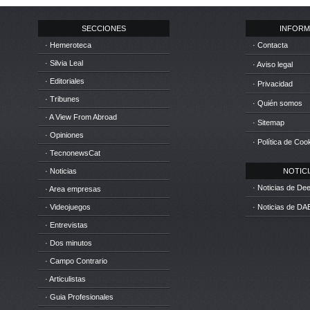
SECCIONES
INFORM
· Hemeroteca
· Contacta
· Silvia Leal
· Aviso legal
· Editoriales
· Privacidad
· Tribunes
· Quién somos
· A View From Abroad
· Sitemap
· Opiniones
· Política de Coo
· TecnonewsCat
· Noticias
NOTICIA
· Noticias de D
· Area empresas
· Videojuegos
· Noticias de DA
· Entrevistas
· Dos minutos
· Campo Contrario
· Articulistas
· Guia Profesionales