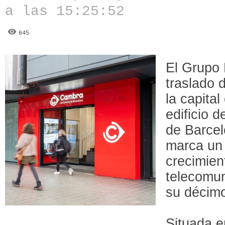
a las 15:25:52
645
El Grupo 
traslado 
la capita
edificio 
de Barcel
marca un 
crecimien
telecomun
su décimo
Situada e