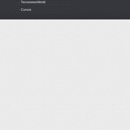
· TecnonewsWorld
· Cursos