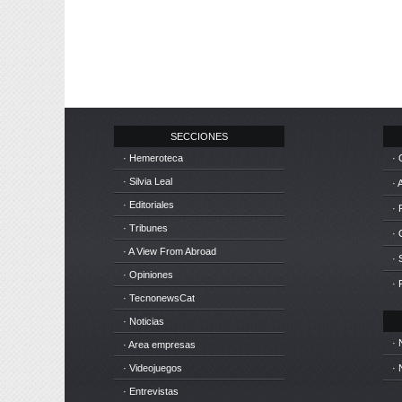
SECCIONES
· Hemeroteca
· 
· Silvia Leal
· 
· Editoriales
· 
· Tribunes
·
· A View From Abroad
· 
· Opiniones
· 
· TecnonewsCat
· Noticias
· 
· Area empresas
· Videojuegos
· 
· Entrevistas