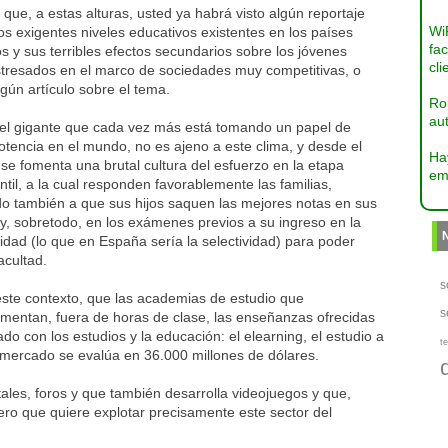
que, a estas alturas, usted ya habrá visto algún reportaje
Wi
os exigentes niveles educativos existentes en los países
fac
os y sus terribles efectos secundarios sobre los jóvenes
cli
stresados en el marco de sociedades muy competitivas, o
lgún artículo sobre el tema.
Ro
aut
 el gigante que cada vez más está tomando un papel de
tencia en el mundo, no es ajeno a este clima, y desde el
Ha
se fomenta una brutal cultura del esfuerzo en la etapa
em
ntil, a la cual responden favorablemente las familias,
do también a que sus hijos saquen las mejores notas en sus
y, sobretodo, en los exámenes previos a su ingreso en la
idad (lo que en España sería la selectividad) para poder
facultad.
s
este contexto, que las academias de estudio que
s
mentan, fuera de horas de clase, las enseñanzas ofrecidas
ado con los estudios y la educación: el elearning, el estudio a
te
o mercado se evalúa en 36.000 millones de dólares.
les, foros y que también desarrolla videojuegos y que,
ero que quiere explotar precisamente este sector del