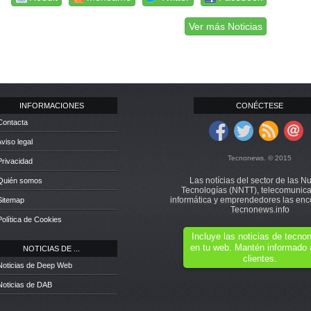
Ver más Noticias
INFORMACIONES
CONÉCTESE
Contacta
Aviso legal
Tecnonews. © 2015
Privacidad
Las notícias del sector de las N
 Quién somos
Tecnologías (NNTT), telecomunica
informática y emprendedores las enc
Sitemap
Tecnonews.info
Política de Cookies
Incluye las noticias de tecn
en tu web. Mantén informado 
NOTICIAS DE ...
clientes.
Noticias de Deep Web
Noticias de DAB