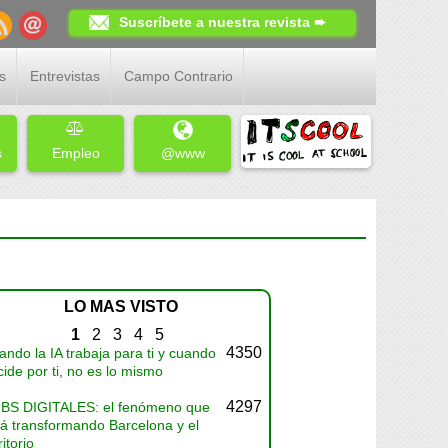
Suscríbete a nuestra revista ➨
s
Entrevistas
Campo Contrario
s
Empleo
@www
LO MAS VISTO
1
2
3
4
5
4350
ndo la IA trabaja para ti y cuando
ide por ti, no es lo mismo
4297
BS DIGITALES: el fenómeno que
tá transformando Barcelona y el
ritorio