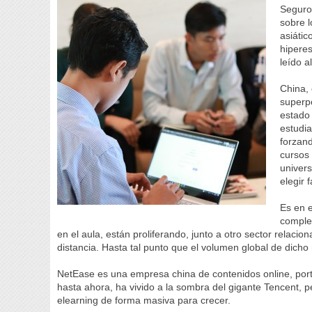
Seguro 
sobre l
asiátic
hipere
leído a
China,
superpo
estado 
estudia
forzan
cursos 
univers
elegir 
Es en 
comple
en el aula, están proliferando, junto a otro sector relacion
distancia. Hasta tal punto que el volumen global de dich
NetEase es una empresa china de contenidos online, porta
hasta ahora, ha vivido a la sombra del gigante Tencent, p
elearning de forma masiva para crecer.