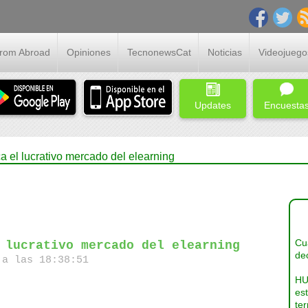
From Abroad
Opiniones
TecnonewsCat
Noticias
Videojuego
Updates
Encuesta
 el lucrativo mercado del elearning
Cua
 lucrativo mercado del elearning
dec
a las 18:38:51
HU
es
ter