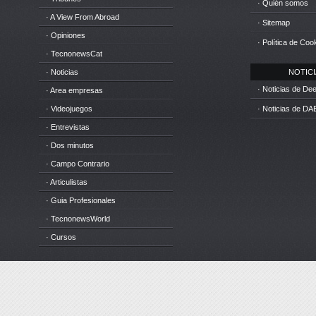
· Quién somos
· A View From Abroad
· Sitemap
· Opiniones
· Política de Coo
· TecnonewsCat
· Noticias
NOTICIA
· Noticias de D
· Area empresas
· Videojuegos
· Noticias de DA
· Entrevistas
· Dos minutos
· Campo Contrario
· Articulistas
· Guia Profesionales
· TecnonewsWorld
· Cursos