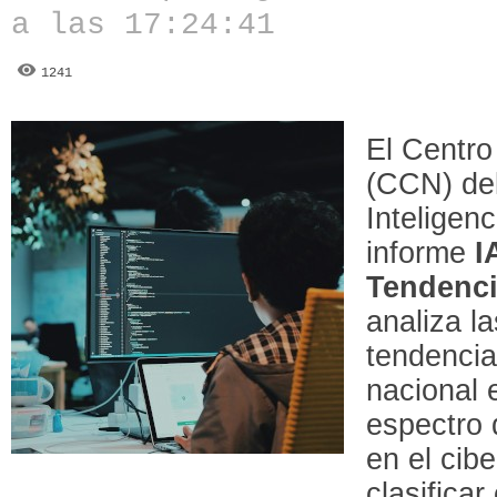
a las 17:24:41
1241
El Centro
(CCN) del
Inteligen
informe
I
Tendenci
analiza l
tendencia
nacional 
espectro
en el cib
clasificar