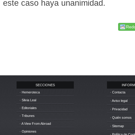
este caso haya unanimidad.
Redd
SECCIONES
INFORM
· Hemeroteca
· Contacta
· Silvia Leal
· Aviso legal
· Editoriales
· Privacidad
· Tribunes
· Quién somos
· A View From Abroad
· Sitemap
· Opiniones
· Política de Coo