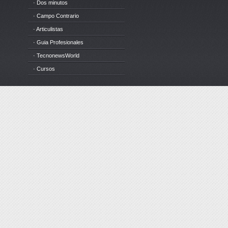
· Dos minutos
· Campo Contrario
· Articulistas
· Guia Profesionales
· TecnonewsWorld
· Cursos