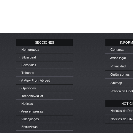
SECCIONES
INFORM
· Hemeroteca
· Contacta
· Silvia Leal
· Aviso legal
· Editoriales
· Privacidad
· Tribunes
· Quién somos
· A View From Abroad
· Sitemap
· Opiniones
· Política de Coo
· TecnonewsCat
· Noticias
NOTICIA
· Noticias de D
· Area empresas
· Videojuegos
· Noticias de DA
· Entrevistas