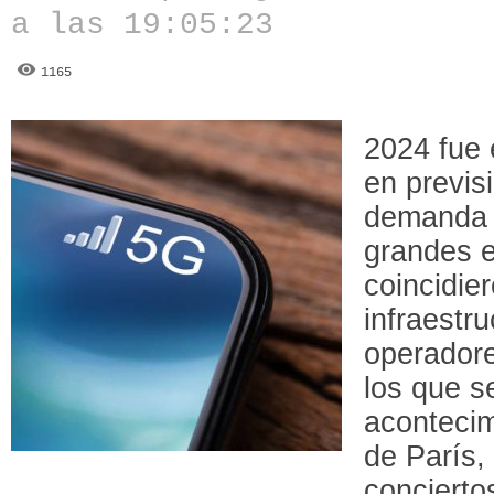
a las 19:05:23
1165
2024 fue 
en previs
demanda d
grandes 
coincidie
infraestr
operadore
los que s
acontecim
de París,
concierto