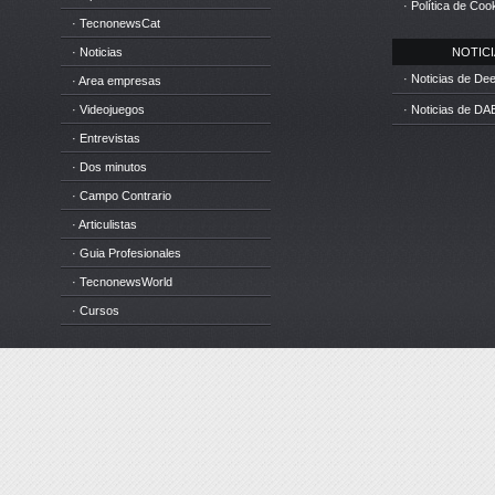
· Política de Coo
· TecnonewsCat
· Noticias
NOTICIA
· Noticias de D
· Area empresas
· Videojuegos
· Noticias de DA
· Entrevistas
· Dos minutos
· Campo Contrario
· Articulistas
· Guia Profesionales
· TecnonewsWorld
· Cursos