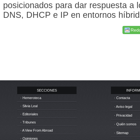
posicionados para dar respuesta a l
DNS, DHCP e IP en entornos híbrido
Redd
SECCIONES
INFORM
· Hemeroteca
· Contacta
· Silvia Leal
· Aviso legal
· Editoriales
· Privacidad
· Tribunes
· Quién somos
· A View From Abroad
· Sitemap
· Opiniones