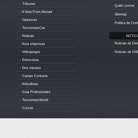
· Tribunes
· Quién somos
· A View From Abroad
· Sitemap
· Opiniones
· Política de Coo
· TecnonewsCat
· Noticias
NOTICIA
· Noticias de D
· Area empresas
· Videojuegos
· Noticias de DA
· Entrevistas
· Dos minutos
· Campo Contrario
· Articulistas
· Guia Profesionales
· TecnonewsWorld
· Cursos