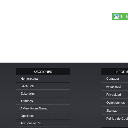
Redd
SECCIONES
INFORM
· Hemeroteca
· Contacta
· Silvia Leal
· Aviso legal
· Editoriales
· Privacidad
· Tribunes
· Quién somos
· A View From Abroad
· Sitemap
· Opiniones
· Política de Coo
· TecnonewsCat