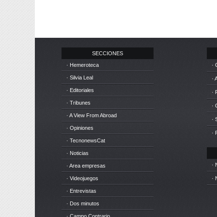
SECCIONES
· Hemeroteca
· 
· Silvia Leal
· 
· Editoriales
· 
· Tribunes
·
· A View From Abroad
· 
· Opiniones
· 
· TecnonewsCat
· Noticias
· 
· Area empresas
· Videojuegos
· 
· Entrevistas
· Dos minutos
· Campo Contrario