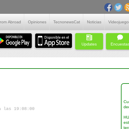
From Abroad
Opiniones
TecnonewsCat
Noticias
Videojuego
Updates
Encuesta
Cua
dec
a las 19:08:00
HU
es
ter