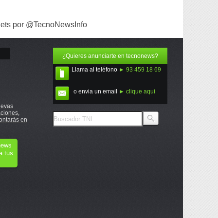
ets por @TecnoNewsInfo
¿Quieres anunciarte en tecnonews?
Llama al teléfono
► 93 459 18 69
o envia un email
► clique aqui
uevas
ciones,
ontarás en
onews
a tus