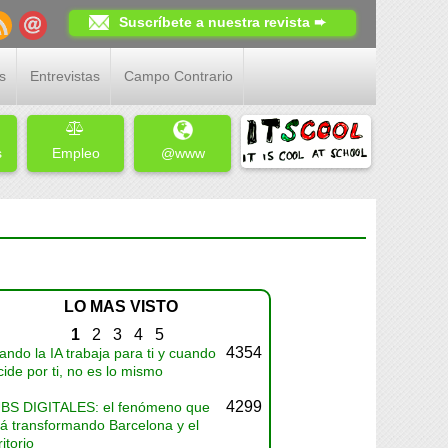
Suscríbete a nuestra revista ➨
s
Entrevistas
Campo Contrario
s
Empleo
@www
LO MAS VISTO
1
2
3
4
5
4354
ndo la IA trabaja para ti y cuando
ide por ti, no es lo mismo
4299
BS DIGITALES: el fenómeno que
tá transformando Barcelona y el
ritorio