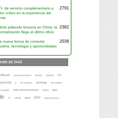
2791
Fi: de servicio complementario a
tor crítico en la experiencia del
ente
2382
bots pidiendo limosna en China: la
omatización llega al último oficio
2038
a nueva forma de conectar
ustria, tecnología y oportunidades
NUBE DE TAGS
oftware
FM
posicionamiento
diseño
android
eguretat
y
perittage
tecnología,
tecnologia
telecomunicaciones
atac
móvil
cnologia,
de
ERP
virus
perti
TI,
arquitectura,