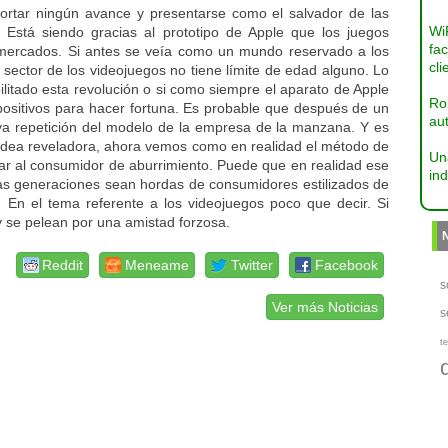
aportar ningún avance y presentarse como el salvador de las
Wi
Está siendo gracias al prototipo de Apple que los juegos
fac
mercados. Si antes se veía como un mundo reservado a los
cli
 sector de los videojuegos no tiene límite de edad alguno. Lo
litado esta revolución o si como siempre el aparato de Apple
Ro
positivos para hacer fortuna. Es probable que después de un
aut
eva repetición del modelo de la empresa de la manzana. Y es
dea reveladora, ahora vemos como en realidad el método de
Un
tar al consumidor de aburrimiento. Puede que en realidad ese
ind
vas generaciones sean hordas de consumidores estilizados de
 En el tema referente a los videojuegos poco que decir. Si
y se pelean por una amistad forzosa.
Reddit
Meneame
Twitter
Facebook
s
Ver más Noticias
s
te