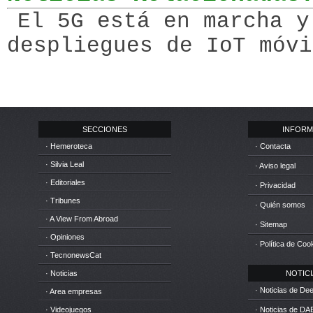
El 5G está en marcha y
despliegues de IoT móvi
SECCIONES
INFORM
· Hemeroteca
· Contacta
· Silvia Leal
· Aviso legal
· Editoriales
· Privacidad
· Tribunes
· Quién somos
· A View From Abroad
· Sitemap
· Opiniones
· Política de Coo
· TecnonewsCat
· Noticias
NOTICIA
· Noticias de D
· Area empresas
· Videojuegos
· Noticias de DA