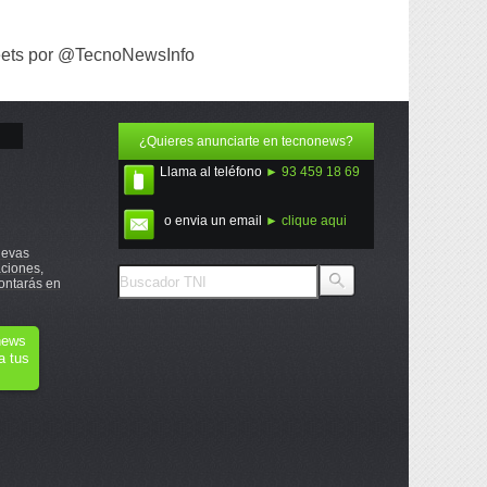
ets por @TecnoNewsInfo
¿Quieres anunciarte en tecnonews?
Llama al teléfono
► 93 459 18 69
o envia un email
► clique aqui
uevas
ciones,
ontarás en
onews
a tus