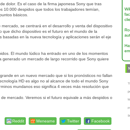
de dolor. Es el caso de la firma japonesa Sony que tras
Wi
os 10.000 despidos que todos los trabajadores temían,
fac
 puntos básicos.
cli
mercado, se centrará en el desarrollo y venta del dispositivo
Ro
 que dicho dispositivo es el futuro en el mundo de la
aut
s basadas en la nueva tecnología y aplicaciones serán el eje
Ha
em
pidos. El mundo lúdico ha entrado en uno de los momentos
 ha generado un mercado de largo recorrido que Sony quiere
grande en un nuevo mercado que si los pronósticos no fallan
tecnología HD es algo no al alcance de todo el mundo Sony
TI
 términos mundanos eso significa 4 veces más resolución que
p
 de mercado. Veremos si el futuro equivale a más despidos o
t
p
s
Reddit
Meneame
Twitter
Facebook