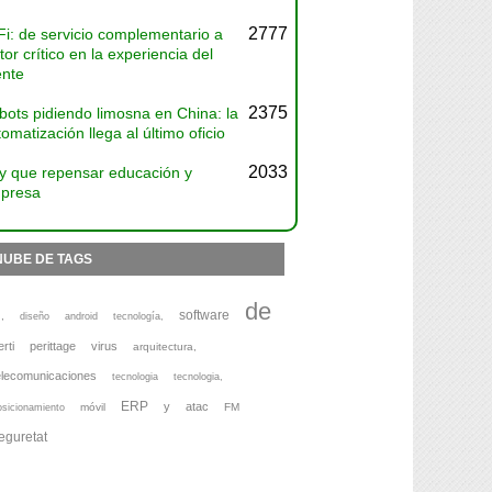
2777
Fi: de servicio complementario a
tor crítico en la experiencia del
ente
2375
bots pidiendo limosna en China: la
omatización llega al último oficio
2033
y que repensar educación y
presa
NUBE DE TAGS
de
software
,
diseño
android
tecnología,
erti
perittage
virus
arquitectura,
elecomunicaciones
tecnologia
tecnologia,
ERP
y
atac
móvil
FM
osicionamiento
eguretat