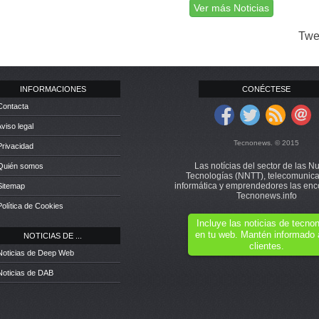
Ver más Noticias
Twe
INFORMACIONES
CONÉCTESE
Contacta
Aviso legal
Tecnonews. © 2015
Privacidad
Las notícias del sector de las N
 Quién somos
Tecnologías (NNTT), telecomunica
informática y emprendedores las enc
Sitemap
Tecnonews.info
Política de Cookies
Incluye las noticias de tecn
en tu web. Mantén informado 
NOTICIAS DE ...
clientes.
Noticias de Deep Web
Noticias de DAB