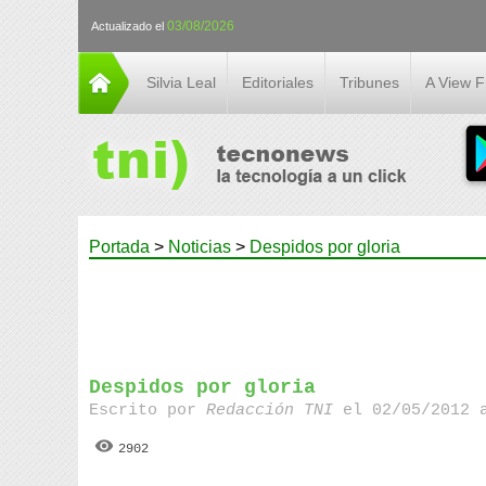
03/08/2026
Actualizado el
Silvia Leal
Editoriales
Tribunes
A View 
Portada
>
Noticias
>
Despidos por gloria
Despidos por gloria
Escrito por
Redacción TNI
el 02/05/2012 
2902