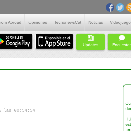
From Abroad
Opiniones
TecnonewsCat
Noticias
Videojuego
Updates
Encuesta
Cua
dec
a las 00:54:54
HU
es
ter