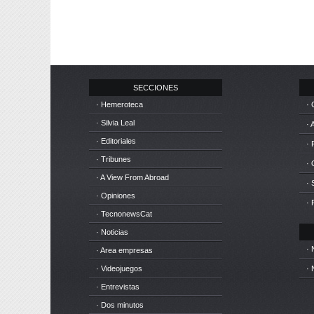
SECCIONES
· Hemeroteca
· 
· Silvia Leal
· 
· Editoriales
· 
· Tribunes
·
· A View From Abroad
· 
· Opiniones
· 
· TecnonewsCat
· Noticias
· 
· Area empresas
· Videojuegos
· 
· Entrevistas
· Dos minutos