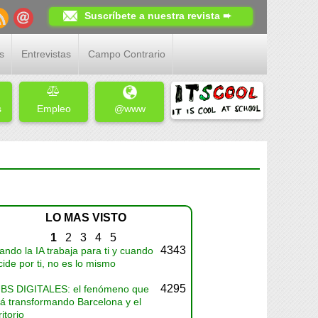
Suscríbete a nuestra revista ➨
s
Entrevistas
Campo Contrario
s
Empleo
@www
LO MAS VISTO
1
2
3
4
5
4343
ndo la IA trabaja para ti y cuando
ide por ti, no es lo mismo
4295
BS DIGITALES: el fenómeno que
tá transformando Barcelona y el
ritorio