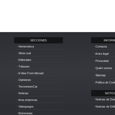
SECCIONES
INFORM
· Hemeroteca
· Contacta
· Silvia Leal
· Aviso legal
· Editoriales
· Privacidad
· Tribunes
· Quién somos
· A View From Abroad
· Sitemap
· Opiniones
· Política de Coo
· TecnonewsCat
· Noticias
NOTICIA
· Noticias de D
· Area empresas
· Videojuegos
· Noticias de DA
· Entrevistas