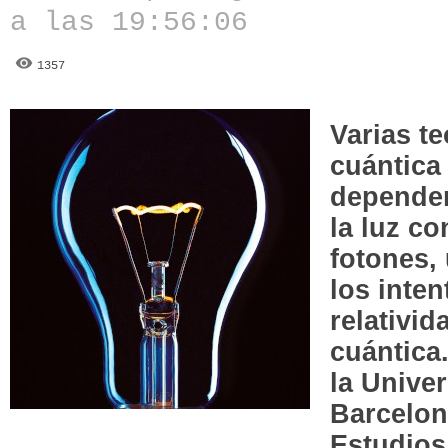
a las 19:56:06
1357
Varias t
cuántica
dependen
la luz co
fotones,
los inte
relativid
cuántica
la Unive
Barcelon
Estudios