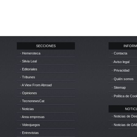
SECCIONES
INFORM
· Hemeroteca
· Contacta
· Silvia Leal
· Aviso legal
· Editoriales
· Privacidad
· Tribunes
· Quién somos
· A View From Abroad
· Sitemap
· Opiniones
· Política de Coo
· TecnonewsCat
· Noticias
NOTICIA
· Noticias de D
· Area empresas
· Videojuegos
· Noticias de DA
· Entrevistas