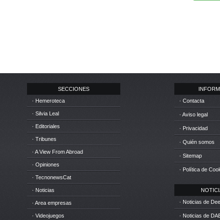
SECCIONES
INFORM
· Hemeroteca
· Contacta
· Silvia Leal
· Aviso legal
· Editoriales
· Privacidad
· Tribunes
· Quién somos
· A View From Abroad
· Sitemap
· Opiniones
· Política de Coo
· TecnonewsCat
· Noticias
NOTICIA
· Noticias de D
· Area empresas
· Videojuegos
· Noticias de DA