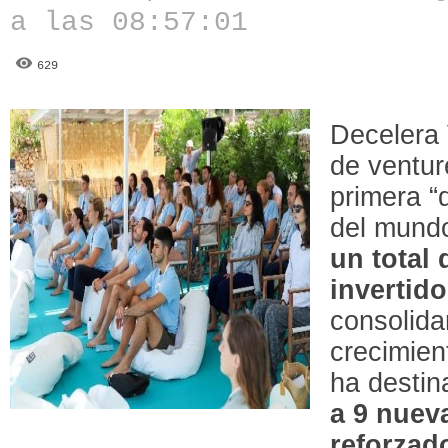
a las 08:57:01
629
Decelera 
de ventur
primera “
del mund
un total 
invertido
consolida
crecimien
ha desti
a 9 nuev
reforzad