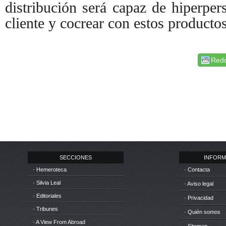
distribución será capaz de hiperper
cliente y cocrear con estos productos
Redd
SECCIONES
INFORM
· Hemeroteca
· Contacta
· Silvia Leal
· Aviso legal
· Editoriales
· Privacidad
· Tribunes
· Quién somos
· A View From Abroad