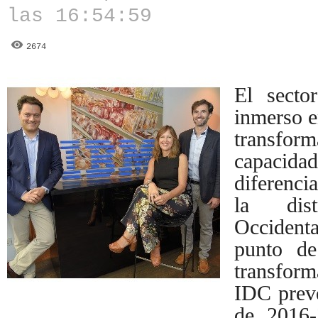
las 16:54:59
2674
El secto
inmerso e
transform
capacidad
diferenci
la
di
Occidenta
punto de
transfor
IDC prevé
de 2016-