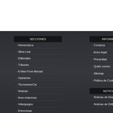
SECCIONES
INFORM
· Hemeroteca
· Contacta
· Silvia Leal
· Aviso legal
· Editoriales
· Privacidad
· Tribunes
· Quién somos
· A View From Abroad
· Sitemap
· Opiniones
· Política de Coo
· TecnonewsCat
· Noticias
NOTICIA
· Noticias de D
· Area empresas
· Videojuegos
· Noticias de DA
· Entrevistas