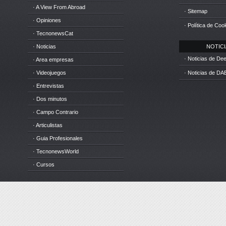
· A View From Abroad
· Sitemap
· Opiniones
· Política de Coo
· TecnonewsCat
· Noticias
NOTICIA
· Noticias de D
· Area empresas
· Videojuegos
· Noticias de DA
· Entrevistas
· Dos minutos
· Campo Contrario
· Articulistas
· Guia Profesionales
· TecnonewsWorld
· Cursos