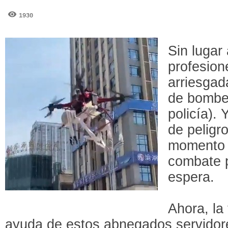
1930
Sin lugar
profesion
arriesgad
de bomber
policía).
de peligro
momento 
combate 
espera.
Ahora, la
ayuda de estos abnegados servidore