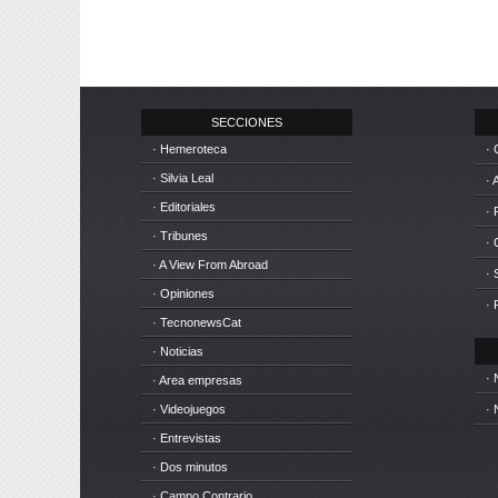
SECCIONES
· Hemeroteca
· 
· Silvia Leal
· 
· Editoriales
· 
· Tribunes
·
· A View From Abroad
· 
· Opiniones
· 
· TecnonewsCat
· Noticias
· 
· Area empresas
· Videojuegos
· 
· Entrevistas
· Dos minutos
· Campo Contrario