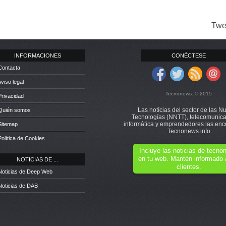
Twe
INFORMACIONES
CONÉCTESE
Contacta
Aviso legal
Tecnonews. © 2015
Privacidad
Las notícias del sector de las N
 Quién somos
Tecnologías (NNTT), telecomunica
informática y emprendedores las enc
Sitemap
Tecnonews.info
Política de Cookies
Incluye las noticias de tecn
en tu web. Mantén informado 
NOTICIAS DE ...
clientes.
Noticias de Deep Web
Noticias de DAB