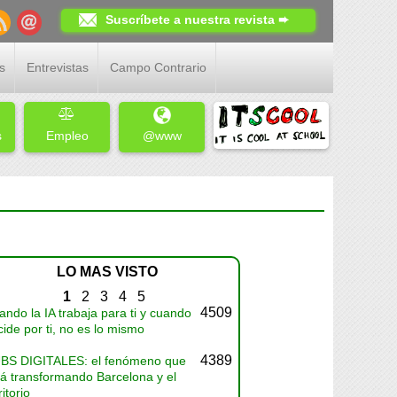
Suscríbete a nuestra revista ➨
s
Entrevistas
Campo Contrario
s
Empleo
@www
LO MAS VISTO
1
2
3
4
5
4509
ndo la IA trabaja para ti y cuando
ide por ti, no es lo mismo
4389
BS DIGITALES: el fenómeno que
tá transformando Barcelona y el
ritorio