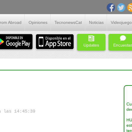
From Abroad
Opiniones
TecnonewsCat
Noticias
Videojuego
Updates
Encuesta
Cua
dec
a las 14:45:39
HU
es
ter