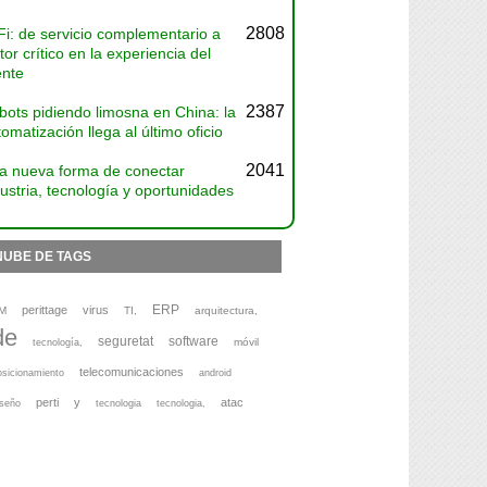
2808
Fi: de servicio complementario a
tor crítico en la experiencia del
ente
2387
bots pidiendo limosna en China: la
omatización llega al último oficio
2041
a nueva forma de conectar
ustria, tecnología y oportunidades
NUBE DE TAGS
ERP
perittage
virus
M
TI,
arquitectura,
de
seguretat
software
móvil
tecnología,
telecomunicaciones
osicionamiento
android
perti
y
atac
iseño
tecnologia
tecnologia,