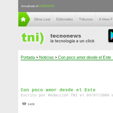
03/08/2026
Actualizado el
Silvia Leal
Editoriales
Tribunes
A View 
Portada
>
Noticias
>
Con poco amor desde el Este
Con poco amor desde el Este
Escrito por
Redacción TNI
el 03/07/2009 
1426