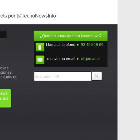
ets por @TecnoNewsInfo
¿Quieres anunciarte en tecnonews?
Llama al teléfono
► 93 459 18 69
o envia un email
► clique aqui
uevas
ciones,
ontarás en
onews
a tus