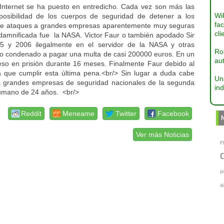
 Internet se ha puesto en entredicho. Cada vez son más las
Wi
posibilidad de los cuerpos de seguridad de detener a los
fac
obre ataques a grandes empresas aparentemente muy seguras
cli
 damnificada fue la NASA. Victor Faur o también apodado Sir
5 y 2006 ilegalmente en el servidor de la NASA y otras
Ro
ido condenado a pagar una multa de casi 200000 euros. En un
aut
so en prisión durante 16 meses. Finalmente Faur debido al
 que cumplir esta última pena.<br/> Sin lugar a duda cabe
Un
as grandes empresas de seguridad nacionales de la segunda
ind
rumano de 24 años. <br/>
Reddit
Meneame
Twitter
Facebook
Ver más Noticias
F
p
d