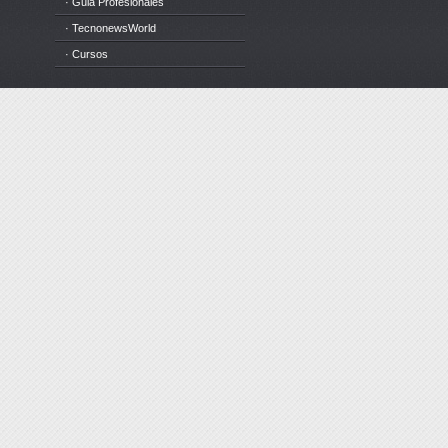
· Guia Profesionales
· TecnonewsWorld
· Cursos