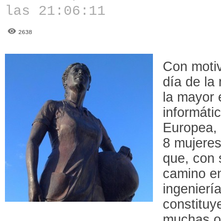
las 21:06:11
2638
Con motiv
día de la
la mayor
informáti
Europea, 
8 mujeres
que, con 
camino en
ingenierí
constituy
muchas o