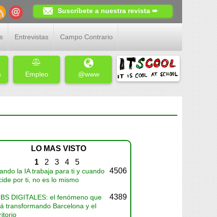
Suscríbete a nuestra revista ➨
s
Entrevistas
Campo Contrario
s
Empleo
@www
LO MAS VISTO
1
2
3
4
5
4506
ndo la IA trabaja para ti y cuando
ide por ti, no es lo mismo
4389
BS DIGITALES: el fenómeno que
tá transformando Barcelona y el
ritorio