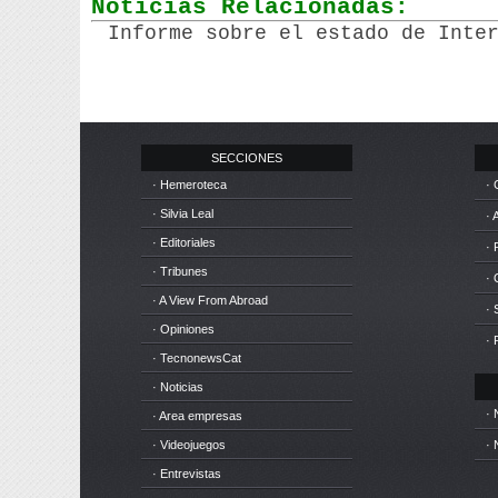
Noticias Relacionadas:
Informe sobre el estado de Inte
SECCIONES
· Hemeroteca
· 
· Silvia Leal
· 
· Editoriales
· 
· Tribunes
·
· A View From Abroad
· 
· Opiniones
· 
· TecnonewsCat
· Noticias
· 
· Area empresas
· Videojuegos
· 
· Entrevistas