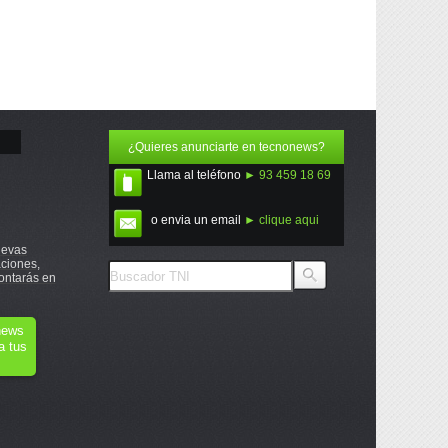
¿Quieres anunciarte en tecnonews?
Llama al teléfono
► 93 459 18 69
o envia un email
► clique aqui
uevas
ciones,
ontarás en
onews
a tus