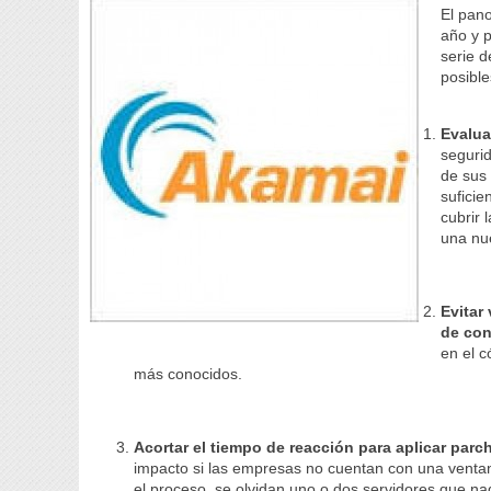
El pan
año y p
serie d
posibl
Evalua
seguri
de sus 
sufici
cubrir 
una nue
Evitar
de con
en el c
más conocidos.
Acortar el tiempo de reacción para aplicar parc
impacto si las empresas no cuentan con una ventana
el proceso, se olvidan uno o dos servidores que na