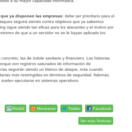
debido a su mayor capacidad informática.
os que ya disponen las empresas:
debe ser prioritario para el
taques seguirá siendo contra objetivos que ya sabemos
ing sigue siendo tan eficaz para los atacantes y el motivo por
 extremo de que a un servidor no se le hayan aplicado los
 concreto, las de índole sanitario y financiero. Las historias
porque son registros saturados de información de
nitarias seguirán siendo un blanco de ataque, más cuando
tarias más restringidas en términos de seguridad. Además,
 y suelen ejecutarse en sistemas operativos
Reddit
Meneame
Twitter
Facebook
Ver más Noticias