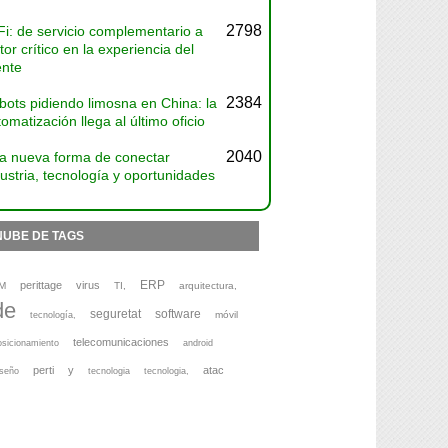
2798
Fi: de servicio complementario a
tor crítico en la experiencia del
ente
2384
bots pidiendo limosna en China: la
omatización llega al último oficio
2040
a nueva forma de conectar
ustria, tecnología y oportunidades
NUBE DE TAGS
ERP
perittage
virus
M
TI,
arquitectura,
de
seguretat
software
móvil
tecnología,
telecomunicaciones
osicionamiento
android
perti
y
atac
iseño
tecnologia
tecnologia,