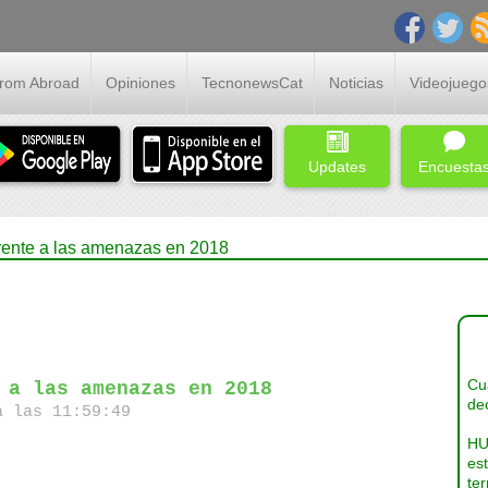
From Abroad
Opiniones
TecnonewsCat
Noticias
Videojuego
Updates
Encuesta
rente a las amenazas en 2018
Cua
 a las amenazas en 2018
dec
a las 11:59:49
HU
es
ter