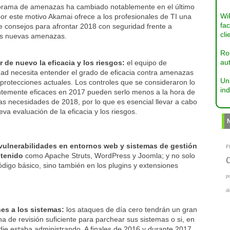
orama de amenazas ha cambiado notablemente en el último
Wi
or este motivo Akamai ofrece a los profesionales de TI una
fac
e consejos para afrontar 2018 con seguridad frente a
cli
es nuevas amenazas.
Ro
aut
r de nuevo la eficacia y los riesgos:
el equipo de
dad necesita entender el grado de eficacia contra amenazas
Un
protecciones actuales. Los controles que se consideraron lo
ind
entemente eficaces en 2017 pueden serlo menos a la hora de
las necesidades de 2018, por lo que es esencial llevar a cabo
va evaluación de la eficacia y los riesgos.
 vulnerabilidades en entornos web y sistemas de gestión
F
tenido
como Apache Struts, WordPress y Joomla; y no solo
ódigo básico, sino también en los plugins y extensiones
p
d
hes a los sistemas:
los ataques de día cero tendrán un gran
 de revisión suficiente para parchear sus sistemas o si, en
die estaba administrando. A finales de 2016 y durante 2017