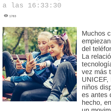
a las 16:33:30
1783
Muchos c
empiezan 
del teléfo
La relaci
tecnolog
vez más 
UNICEF, 
niños dis
es antes 
hecho, en
un movimi