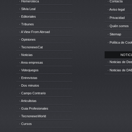
· Hemeroteca
· Contacta
· Silvia Leal
· Aviso legal
· Editoriales
· Privacidad
· Tribunes
· Quién somos
· A View From Abroad
· Sitemap
· Opiniones
· Política de Coo
· TecnonewsCat
· Noticias
NOTICIA
· Noticias de D
· Area empresas
· Videojuegos
· Noticias de DA
· Entrevistas
· Dos minutos
· Campo Contrario
· Articulistas
· Guia Profesionales
· TecnonewsWorld
· Cursos