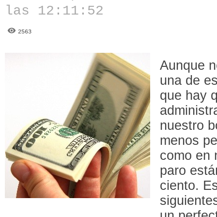
las 12:11:52
2563
Aunque n
una de es
que hay q
administr
nuestro b
menos pen
como en n
paro está
ciento. Es
siguiente
un perfec