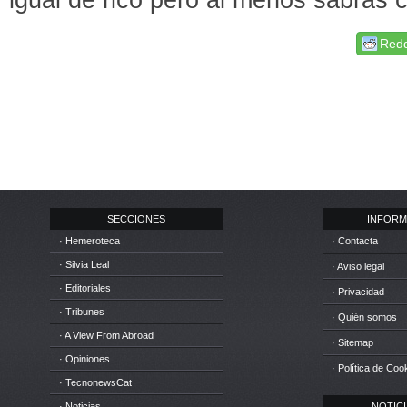
Redd
SECCIONES
INFORM
· Hemeroteca
· Contacta
· Silvia Leal
· Aviso legal
· Editoriales
· Privacidad
· Tribunes
· Quién somos
· A View From Abroad
· Sitemap
· Opiniones
· Política de Coo
· TecnonewsCat
· Noticias
NOTICIA