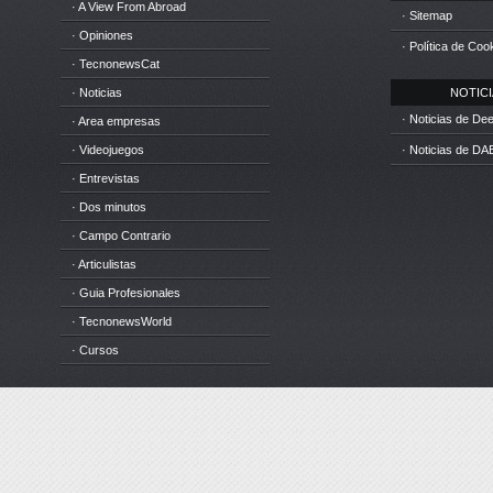
· A View From Abroad
· Sitemap
· Opiniones
· Política de Coo
· TecnonewsCat
· Noticias
NOTICIA
· Noticias de D
· Area empresas
· Videojuegos
· Noticias de DA
· Entrevistas
· Dos minutos
· Campo Contrario
· Articulistas
· Guia Profesionales
· TecnonewsWorld
· Cursos