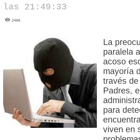
las 21:49:33
2486
La preoc
paralela 
acoso esc
mayoría d
través de
Padres, 
administr
para detec
encuentra
viven en 
problemas