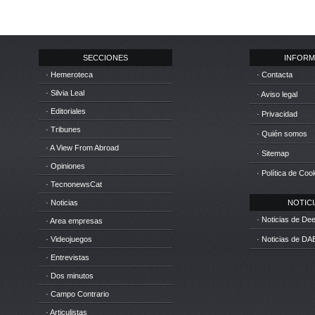
SECCIONES
INFORM
· Hemeroteca
· Contacta
· Silvia Leal
· Aviso legal
· Editoriales
· Privacidad
· Tribunes
· Quién somos
· A View From Abroad
· Sitemap
· Opiniones
· Política de Coo
· TecnonewsCat
· Noticias
NOTICIA
· Noticias de D
· Area empresas
· Videojuegos
· Noticias de DA
· Entrevistas
· Dos minutos
· Campo Contrario
· Articulistas