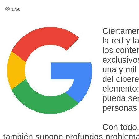
1758
Ciertamen
la red y 
los conte
exclusivo
una y mil
del ciber
elemento
pueda ser
personas 
Con todo,
también supone profundos problema