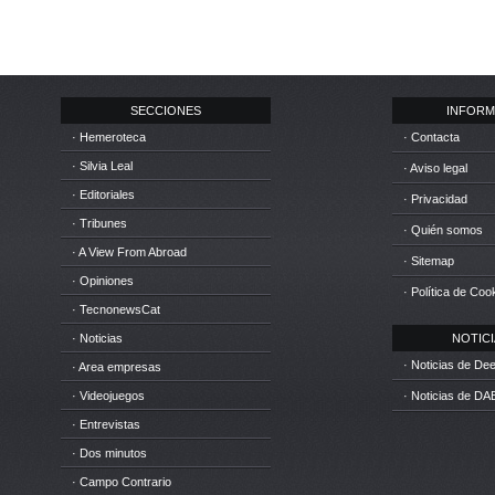
SECCIONES
INFORM
· Hemeroteca
· Contacta
· Silvia Leal
· Aviso legal
· Editoriales
· Privacidad
· Tribunes
· Quién somos
· A View From Abroad
· Sitemap
· Opiniones
· Política de Coo
· TecnonewsCat
· Noticias
NOTICIA
· Noticias de D
· Area empresas
· Videojuegos
· Noticias de DA
· Entrevistas
· Dos minutos
· Campo Contrario