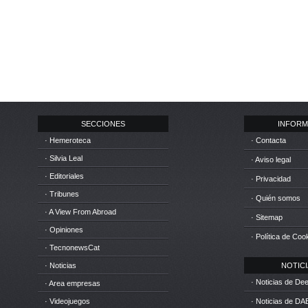
SECCIONES
INFORM
· Hemeroteca
· Contacta
· Silvia Leal
· Aviso legal
· Editoriales
· Privacidad
· Tribunes
· Quién somos
· A View From Abroad
· Sitemap
· Opiniones
· Política de Coo
· TecnonewsCat
· Noticias
NOTICIA
· Noticias de D
· Area empresas
· Videojuegos
· Noticias de DA