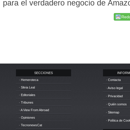
para el verdadero negocio de Amaz
Redd
SECCIONES
INFORM
· Hemeroteca
· Contacta
· Silvia Leal
· Aviso legal
· Editoriales
· Privacidad
· Tribunes
· Quién somos
· A View From Abroad
· Sitemap
· Opiniones
· Política de Coo
· TecnonewsCat