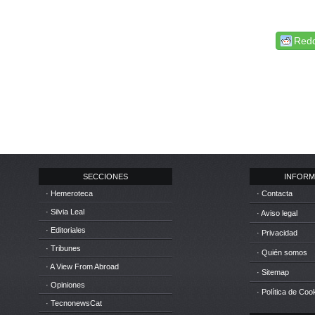
Redd
SECCIONES
INFORM
· Hemeroteca
· Contacta
· Silvia Leal
· Aviso legal
· Editoriales
· Privacidad
· Tribunes
· Quién somos
· A View From Abroad
· Sitemap
· Opiniones
· Política de Coo
· TecnonewsCat