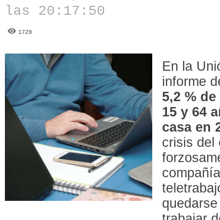
las 20:17:50
1729
En la Uni
informe 
5,2 % de
15 y 64 
casa en 
crisis de
forzosam
compañías
teletraba
quedarse 
trabajar 