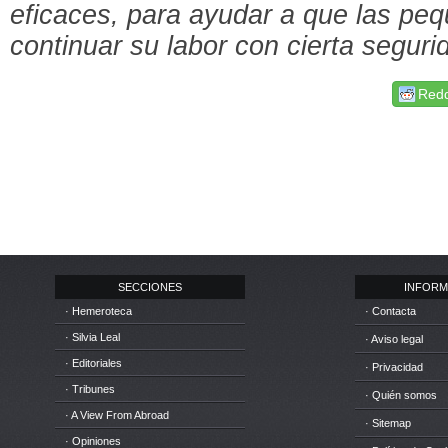
eficaces, para ayudar a que las p
continuar su labor con cierta seguri
Redd
SECCIONES
INFORM
· Hemeroteca
· Contacta
· Silvia Leal
· Aviso legal
· Editoriales
· Privacidad
· Tribunes
· Quién somos
· A View From Abroad
· Sitemap
· Opiniones