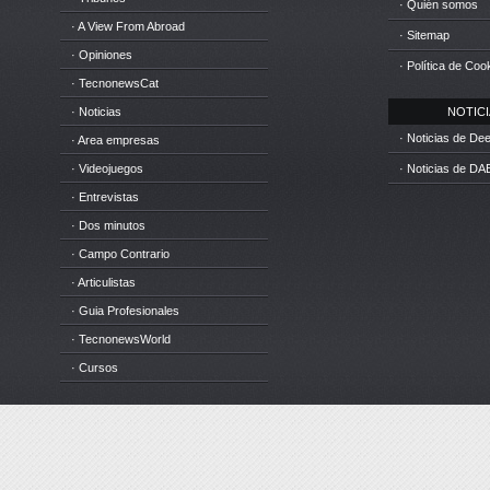
· Quién somos
· A View From Abroad
· Sitemap
· Opiniones
· Política de Coo
· TecnonewsCat
· Noticias
NOTICIA
· Noticias de D
· Area empresas
· Videojuegos
· Noticias de DA
· Entrevistas
· Dos minutos
· Campo Contrario
· Articulistas
· Guia Profesionales
· TecnonewsWorld
· Cursos