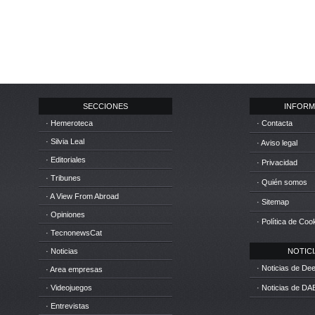
SECCIONES
INFORM
· Hemeroteca
· Contacta
· Silvia Leal
· Aviso legal
· Editoriales
· Privacidad
· Tribunes
· Quién somos
· A View From Abroad
· Sitemap
· Opiniones
· Política de Coo
· TecnonewsCat
· Noticias
NOTICIA
· Noticias de D
· Area empresas
· Videojuegos
· Noticias de DA
· Entrevistas