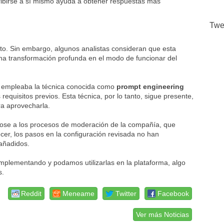
ibirse a sí mismo ayuda a obtener respuestas más
Twe
o. Sin embargo, algunos analistas consideran que esta
na transformación profunda en el modo de funcionar del
”, empleaba la técnica conocida como
prompt engineering
requisitos previos. Esta técnica, por lo tanto, sigue presente,
ra aprovecharla.
ose a los procesos de moderación de la compañía, que
cer, los pasos en la configuración revisada no han
añadidos.
plementando y podamos utilizarlas en la plataforma, algo
s.
Reddit
Meneame
Twitter
Facebook
Ver más Noticias