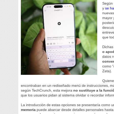
Según 
y
se h
nuevas 
mayor 
posteri
descui
entreve
que tod
Dichas
o apod
datos 
conve
como “
Zeta).
Quienes
encontraban en un rediseñado menú de instrucciones, má
según TechCrunch, esta mejora
no sustituye a la func
que los usuarios pidan al sistema olvidar o recordar infor
La introducción de estas opciones se presentaría como un
memoria
puede abarcar desde detalles personales hasta 