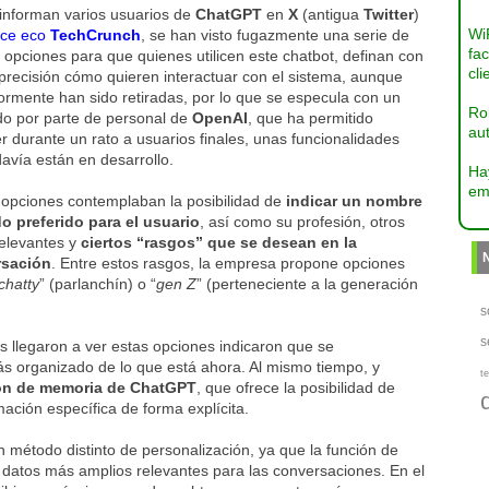
informan varios usuarios de
ChatGPT
en
X
(antigua
Twitter
)
Wi
ace eco
TechCrunch
, se han visto fugazmente una serie de
fac
opciones para que quienes utilicen este chatbot, definan con
cli
precisión cómo quieren interactuar con el sistema, aunque
ormente han sido retiradas, por lo que se especula con un
Ro
do por parte de personal de
OpenAI
, que ha permitido
aut
r durante un rato a usuarios finales, unas funcionalidades
avía están en desarrollo.
Ha
em
 opciones contemplaban la posibilidad de
indicar un nombre
o preferido para el usuario
, así como su profesión, otros
relevantes y
ciertos “rasgos” que se desean en la
rsación
. Entre estos rasgos, la empresa propone opciones
chatty
” (parlanchín) o “
gen Z
” (perteneciente a la generación
s
s
 llegaron a ver estas opciones indicaron que se
s organizado de lo que está ahora. Al mismo tiempo, y
te
ión de memoria de ChatGPT
, que ofrece la posibilidad de
mación específica de forma explícita.
 método distinto de personalización, ya que la función de
datos más amplios relevantes para las conversaciones. En el