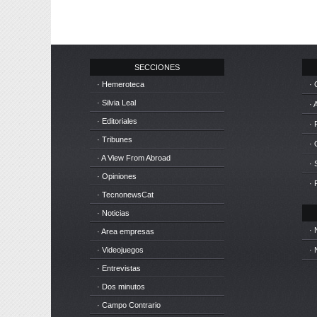
SECCIONES
· Hemeroteca
· 
· Silvia Leal
· 
· Editoriales
· 
· Tribunes
·
· A View From Abroad
· 
· Opiniones
· 
· TecnonewsCat
· Noticias
· 
· Area empresas
· Videojuegos
· 
· Entrevistas
· Dos minutos
· Campo Contrario