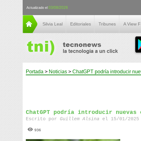
03/08/2026
Actualizado el
Silvia Leal
Editoriales
Tribunes
A View 
Portada
>
Noticias
>
ChatGPT podría introducir nue
ChatGPT podría introducir nuevas 
Escrito por
Guillem Alsina
el 15/01/2025 
936