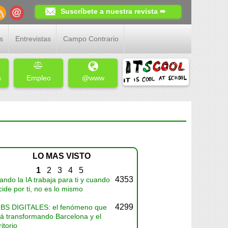
Suscríbete a nuestra revista ➨
s
Entrevistas
Campo Contrario
s
Empleo
@www
LO MAS VISTO
1
2
3
4
5
4353
ndo la IA trabaja para ti y cuando
ide por ti, no es lo mismo
4299
BS DIGITALES: el fenómeno que
tá transformando Barcelona y el
ritorio