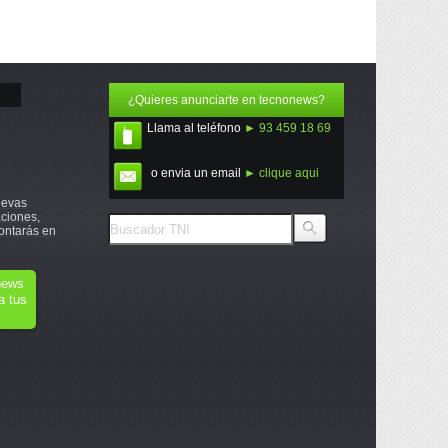
¿Quieres anunciarte en tecnonews?
Llama al teléfono
► 93 459 18 69
o envia un email
► clique aqui
uevas
ciones,
ontarás en
onews
a tus