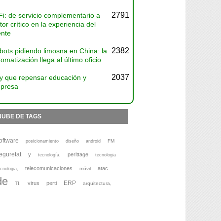
2791
Fi: de servicio complementario a
tor crítico en la experiencia del
ente
2382
bots pidiendo limosna en China: la
omatización llega al último oficio
2037
y que repensar educación y
presa
NUBE DE TAGS
oftware
FM
posicionamiento
diseño
android
eguretat
y
perittage
tecnología,
tecnologia
telecomunicaciones
atac
móvil
cnologia,
de
ERP
virus
perti
TI,
arquitectura,