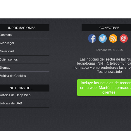
INFORMACIONES
CONÉCTESE
Contacta
Aviso legal
Tecnonews. © 2015
Privacidad
Las notícias del sector de las N
 Quién somos
Tecnologías (NNTT), telecomunica
informática y emprendedores las enc
Sitemap
Tecnonews.info
Política de Cookies
Incluye las noticias de tecn
en tu web. Mantén informado 
NOTICIAS DE ...
clientes.
Noticias de Deep Web
Noticias de DAB