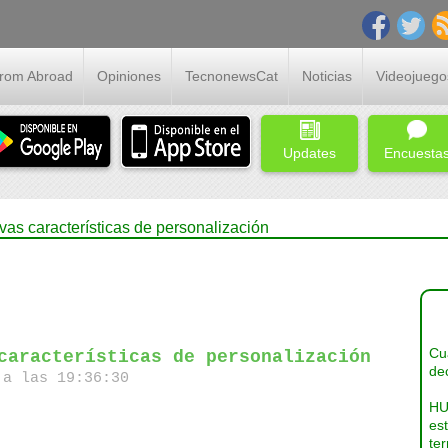
From Abroad
Opiniones
TecnonewsCat
Noticias
Videojuego
Updates
Encuesta
vas características de personalización
Cua
características de personalización
dec
a las 19:36:30
HU
es
ter