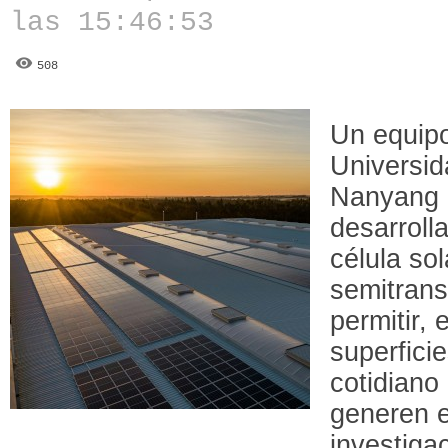
las 15:46:53
508
Un equipo
Universid
Nanyang 
desarroll
célula sol
semitrans
permitir, 
superficie
cotidiano
generen e
investigac