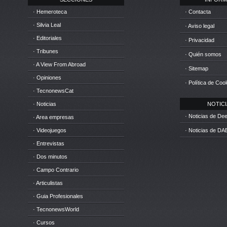
· Hemeroteca
· Contacta
· Silvia Leal
· Aviso legal
· Editoriales
· Privacidad
· Tribunes
· Quién somos
· A View From Abroad
· Sitemap
· Opiniones
· Política de Coo
· TecnonewsCat
· Noticias
NOTICIA
· Noticias de D
· Area empresas
· Videojuegos
· Noticias de DA
· Entrevistas
· Dos minutos
· Campo Contrario
· Articulistas
· Guia Profesionales
· TecnonewsWorld
· Cursos