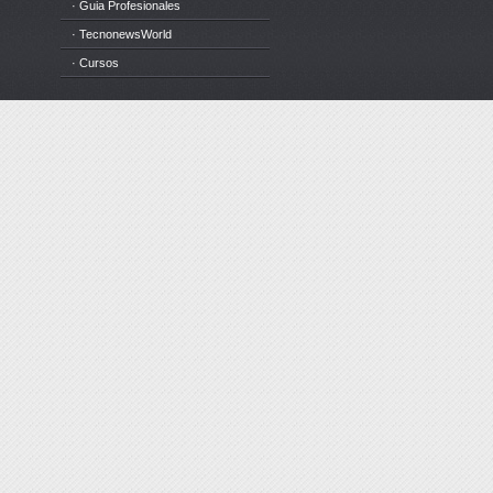
· Guia Profesionales
· TecnonewsWorld
· Cursos