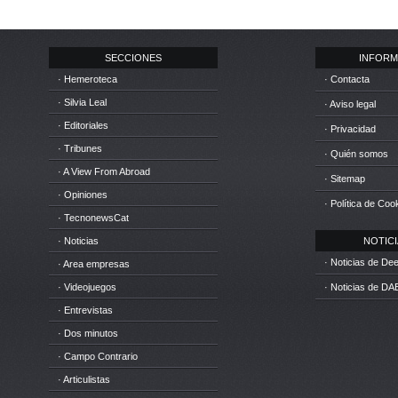
SECCIONES
INFORM
· Hemeroteca
· Contacta
· Silvia Leal
· Aviso legal
· Editoriales
· Privacidad
· Tribunes
· Quién somos
· A View From Abroad
· Sitemap
· Opiniones
· Política de Coo
· TecnonewsCat
· Noticias
NOTICIA
· Noticias de D
· Area empresas
· Videojuegos
· Noticias de DA
· Entrevistas
· Dos minutos
· Campo Contrario
· Articulistas