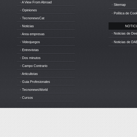
· A View From Abroad
· Sitemap
· Opiniones
· Política de Coo
· TecnonewsCat
· Noticias
NOTICIA
· Noticias de D
· Area empresas
· Videojuegos
· Noticias de DA
· Entrevistas
· Dos minutos
· Campo Contrario
· Articulistas
· Guia Profesionales
· TecnonewsWorld
· Cursos