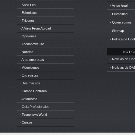
· Silvia Leal
· Aviso legal
· Editoriales
· Privacidad
· Tribunes
· Quién somos
· A View From Abroad
· Sitemap
· Opiniones
· Política de Coo
· TecnonewsCat
· Noticias
NOTICIA
· Noticias de D
· Area empresas
· Videojuegos
· Noticias de DA
· Entrevistas
· Dos minutos
· Campo Contrario
· Articulistas
· Guia Profesionales
· TecnonewsWorld
· Cursos