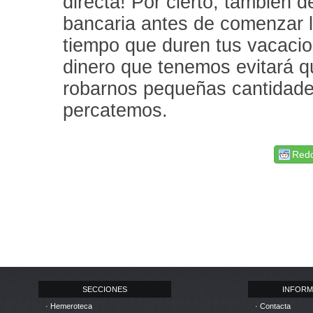
directa! Por cierto, también d
bancaria antes de comenzar l
tiempo que duren tus vacacio
dinero que tenemos evitará q
robarnos pequeñas cantidade
percatemos.
Redd
SECCIONES
INFORM
· Hemeroteca
· Contacta