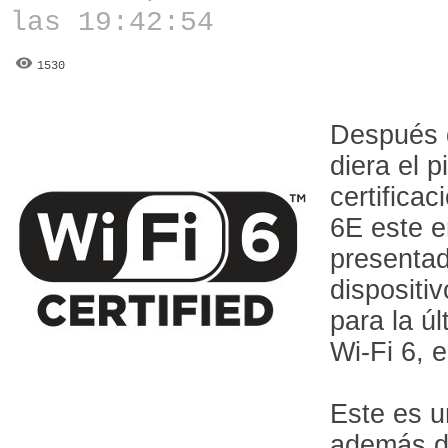
las 19:42:54
1530
Después d
diera el p
certificac
6E este 
presentad
dispositi
para la ú
Wi-Fi 6, 
Este es u
además de