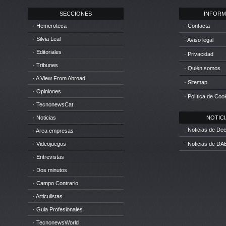
SECCIONES
INFORM
· Hemeroteca
· Contacta
· Silvia Leal
· Aviso legal
· Editoriales
· Privacidad
· Tribunes
· Quién somos
· A View From Abroad
· Sitemap
· Opiniones
· Política de Coo
· TecnonewsCat
· Noticias
NOTICIA
· Noticias de D
· Area empresas
· Videojuegos
· Noticias de DA
· Entrevistas
· Dos minutos
· Campo Contrario
· Articulistas
· Guia Profesionales
· TecnonewsWorld