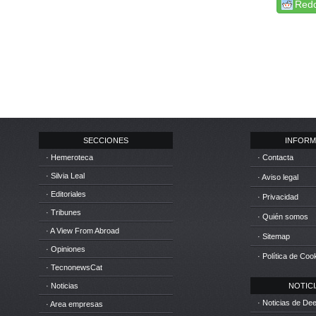
Redd
SECCIONES
INFORM
· Hemeroteca
· Contacta
· Silvia Leal
· Aviso legal
· Editoriales
· Privacidad
· Tribunes
· Quién somos
· A View From Abroad
· Sitemap
· Opiniones
· Política de Coo
· TecnonewsCat
· Noticias
NOTICIA
· Noticias de D
· Area empresas