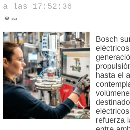
a las 17:52:36
350
Bosch sum
eléctrico
generació
propulsi
hasta el 
contempla
volúmene
destinado
eléctrico
refuerza 
entre am