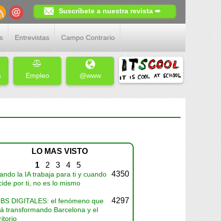
Suscríbete a nuestra revista ➨
s
Entrevistas
Campo Contrario
s
Empleo
@www
LO MAS VISTO
1
2
3
4
5
4350
ndo la IA trabaja para ti y cuando
ide por ti, no es lo mismo
4297
BS DIGITALES: el fenómeno que
tá transformando Barcelona y el
ritorio