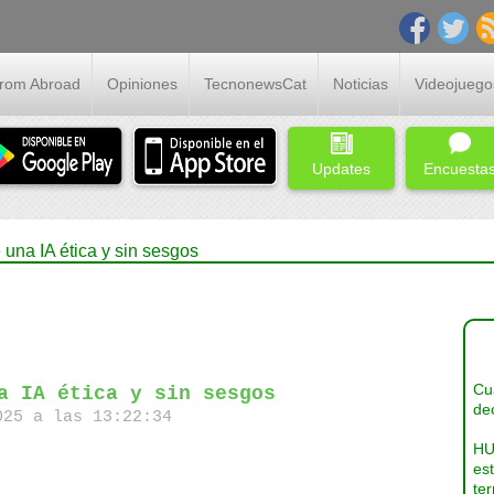
From Abroad
Opiniones
TecnonewsCat
Noticias
Videojuego
Updates
Encuesta
 una IA ética y sin sesgos
Cua
a IA ética y sin sesgos
dec
25 a las 13:22:34
HU
es
ter