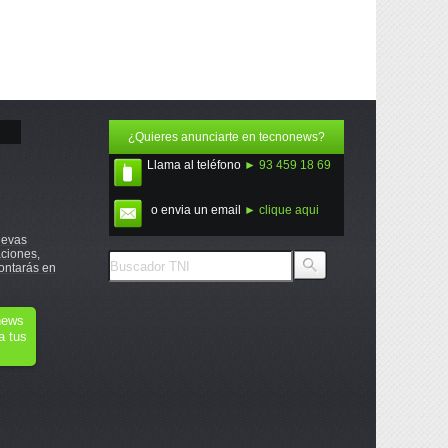
¿Quieres anunciarte en tecnonews?
Llama al teléfono
► 93 459 18 69
o envia un email
► clique aqui
uevas
ciones,
ontarás en
onews
a tus