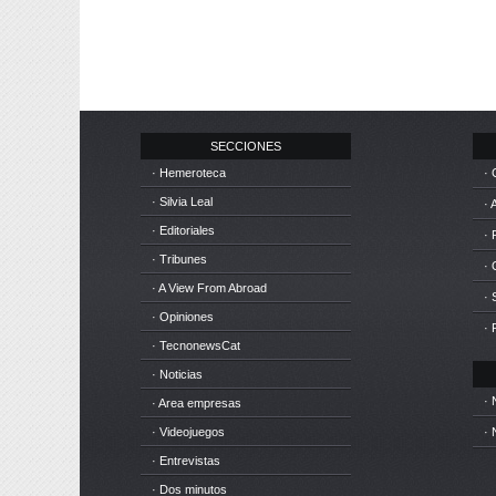
SECCIONES
· Hemeroteca
· 
· Silvia Leal
· 
· Editoriales
· 
· Tribunes
·
· A View From Abroad
· 
· Opiniones
· 
· TecnonewsCat
· Noticias
· 
· Area empresas
· Videojuegos
· 
· Entrevistas
· Dos minutos