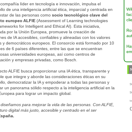
compañía líder en tecnología e innovación, impulsa el
Wi
llo de una inteligencia artificial ética, imparcial y centrada en
fac
nestar de las personas como
socio tecnológico clave del
cli
to europeo ALFIE
(Assessment of Learning technologies
meworks for Intelligent and Ethical AI). Esta iniciativa,
Ro
iada por la Unión Europea, promueve la creación de
aut
nes de IA accesibles, confiables y alineadas con los valores
es y democráticos europeos. El consorcio está formado por 10
Ha
es de 6 países diferentes, entre las que se encuentran
em
giosas universidades europeas, así como centros de
igación y empresas privadas, como Bosch.
ecto ALFIE busca proporcionar una IA ética, transparente y
le que integre y aborde las consideraciones éticas en su
llo, democratizar la IA y empoderar a todas las personas y
s
r un panorama sólido respecto a la inteligencia artificial en la
s
Europea para lograr un impacto global.
te
 diseñamos para mejorar la vida de las personas. Con ALFIE,
uro digital más justo, accesible y centrado en el ser
España.