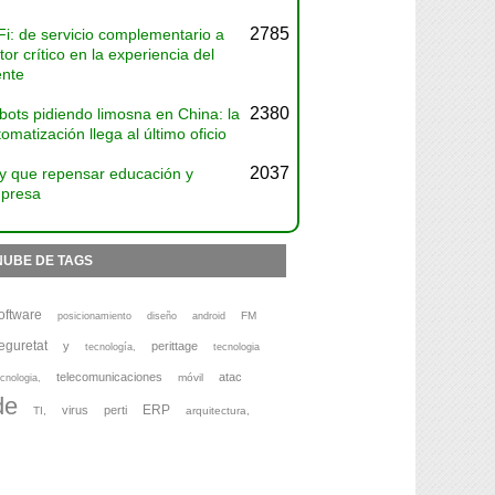
2785
Fi: de servicio complementario a
tor crítico en la experiencia del
ente
2380
bots pidiendo limosna en China: la
omatización llega al último oficio
2037
y que repensar educación y
presa
NUBE DE TAGS
oftware
FM
posicionamiento
diseño
android
eguretat
y
perittage
tecnología,
tecnologia
telecomunicaciones
atac
móvil
cnologia,
de
ERP
virus
perti
TI,
arquitectura,