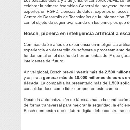
Los pasados días 2 y 3 de junio, el consorcio ALFIE se r
celebrar la primera Asamblea General del proyecto. Adem
expertos en RGPD, ciencias de datos, expertos en accesibi
Centro de Desarrollo de Tecnologías de la Información (ET
con el objeto de seguir avanzando en los principios que deb
Bosch, pionera en inteligencia artificial a esc
Con más de 25 años de experiencia en inteligencia artific
experiencia en desarrollo de software y procesamiento 
fundamental en el diseño de herramientas de IA que garan
inteligentes del futuro.
A nivel global, Bosch prevé
invertir más de 2.500 millone
y aspira a
generar más de 10.000 millones de euros en
década
. La compañía ha presentado más de
1.500 soli
consolidándose como líder europeo en este campo.
Desde la automatización de fábricas hasta la conducción as
de forma transversal para mejorar la seguridad, la eficienc
Bosch demuestra que el futuro digital debe construirse con