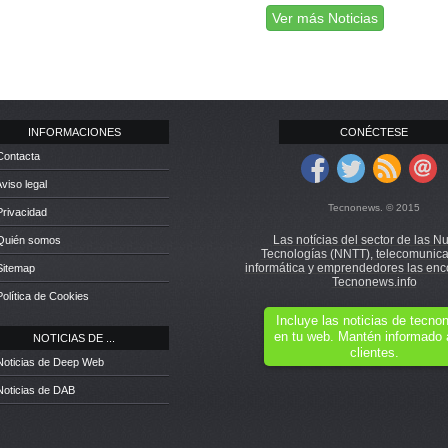
Ver más Noticias
INFORMACIONES
CONÉCTESE
Contacta
Aviso legal
Tecnonews. © 2015
Privacidad
Las notícias del sector de las N
 Quién somos
Tecnologías (NNTT), telecomunica
informática y emprendedores las enc
Sitemap
Tecnonews.info
Política de Cookies
Incluye las noticias de tecn
en tu web. Mantén informado 
NOTICIAS DE ...
clientes.
Noticias de Deep Web
Noticias de DAB