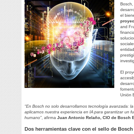
Bosch, 
desarro
el bie
proyec
and Fra
financ
solucio
social
entidad
presti
invest
El proy
accesib
desarro
fomenta
Unión 
“En Bosch no solo desarrollamos tecnología avanzada: la
aplicamos nuestra experiencia en IA para garantizar un fut
humano”
, afirma
Juan Antonio Relaño, CIO de Bosch 
Dos herramientas clave con el sello de Bosch