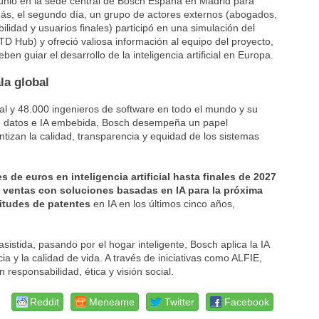
eunió en la sede central de Bosch España en Madrid para
ás, el segundo día, un grupo de actores externos (abogados,
lidad y usuarios finales) participó en una simulación del
D Hub) y ofreció valiosa información al equipo del proyecto,
en guiar el desarrollo de la inteligencia artificial en Europa.
ala global
ial y 48.000 ingenieros de software en todo el mundo y su
de datos e IA embebida, Bosch desempeña un papel
tizan la calidad, transparencia y equidad de los sistemas
s de euros en inteligencia artificial hasta finales de 2027
 ventas con soluciones basadas en IA para la próxima
citudes de patentes
en IA en los últimos cinco años,
istida, pasando por el hogar inteligente, Bosch aplica la IA
ia y la calidad de vida. A través de iniciativas como ALFIE,
 responsabilidad, ética y visión social.
Reddit
Meneame
Twitter
Facebook