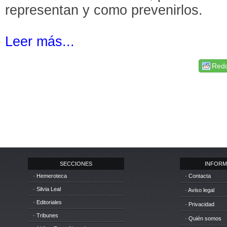
representan y como prevenirlos.
Leer más...
Redd
SECCIONES
INFORM
· Hemeroteca
· Contacta
· Silvia Leal
· Aviso legal
· Editoriales
· Privacidad
· Tribunes
· Quién somos