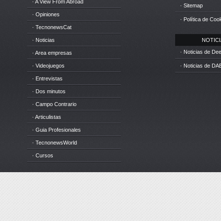
· A View From Abroad
· Sitemap
· Opiniones
· Política de Coo
· TecnonewsCat
· Noticias
NOTICIA
· Noticias de D
· Area empresas
· Videojuegos
· Noticias de DA
· Entrevistas
· Dos minutos
· Campo Contrario
· Articulistas
· Guia Profesionales
· TecnonewsWorld
· Cursos