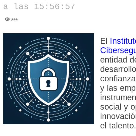
a las 15:56:57
800
El
Institu
Ciberseg
entidad d
desarrollo
confianza
y las em
instrumen
social y 
innovació
el talento