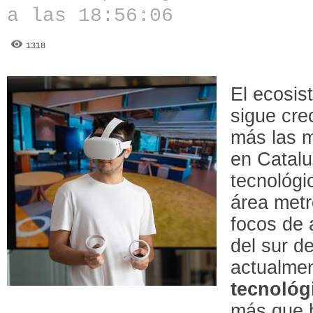
a las 18:56:06
1318
El ecosi
sigue cre
más las m
en Catalu
tecnológi
área metr
focos de 
del sur d
actualme
tecnológ
más que 