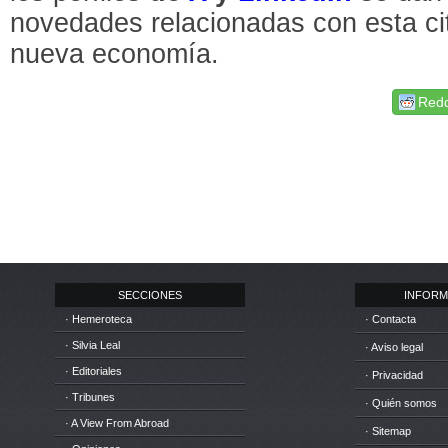
novedades relacionadas con esta cit
nueva economía.
Redd
SECCIONES
INFORM
· Hemeroteca
· Contacta
· Silvia Leal
· Aviso legal
· Editoriales
· Privacidad
· Tribunes
· Quién somos
· A View From Abroad
· Sitemap