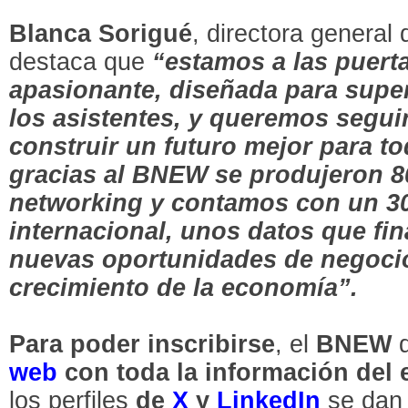
Blanca Sorigué
, directora genera
destaca que
“estamos a las puert
apasionante, diseñada para super
los asistentes, y queremos segui
construir un futuro mejor para t
gracias al BNEW se produjeron 8
networking y contamos con un 30
internacional, unos datos que fi
nuevas oportunidades de negoci
crecimiento de la economía”.
Para poder inscribirse
, el
BNEW
web
con toda la información del 
los perfiles
de
X
y
LinkedIn
se dan 