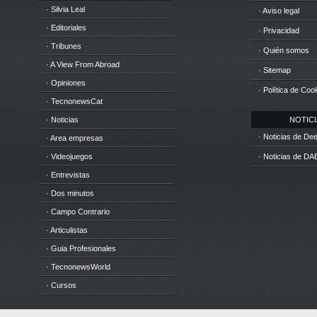
· Silvia Leal
· Aviso legal
· Editoriales
· Privacidad
· Tribunes
· Quién somos
· A View From Abroad
· Sitemap
· Opiniones
· Política de Coo
· TecnonewsCat
· Noticias
NOTICIA
· Noticias de D
· Area empresas
· Videojuegos
· Noticias de DA
· Entrevistas
· Dos minutos
· Campo Contrario
· Articulistas
· Guia Profesionales
· TecnonewsWorld
· Cursos