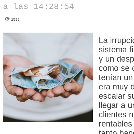
a las 14:28:54
1538
La irrupci
sistema f
y un desp
como se 
tenían un
era muy d
escalar s
llegar a 
clientes 
rentables
tanto ban