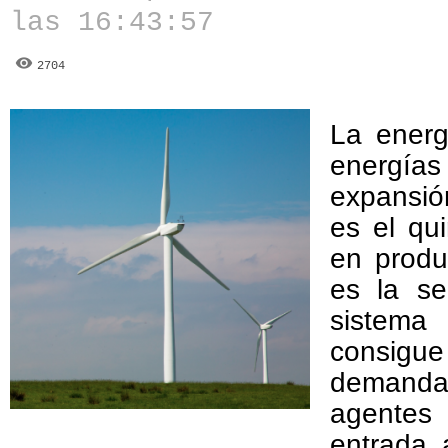
las 16:43:57
2704
La energ
energía
expansi
es el qu
en produ
es la se
sistema
consigu
demanda
agente
entrada 