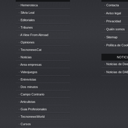
· Hemeroteca
· Contacta
· Silvia Leal
· Aviso legal
· Editoriales
· Privacidad
· Tribunes
· Quién somos
· A View From Abroad
· Sitemap
· Opiniones
· Política de Coo
· TecnonewsCat
· Noticias
NOTICIA
· Noticias de D
· Area empresas
· Videojuegos
· Noticias de DA
· Entrevistas
· Dos minutos
· Campo Contrario
· Articulistas
· Guia Profesionales
· TecnonewsWorld
· Cursos