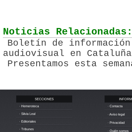
Noticias Relacionadas
Boletín de información
audiovisual en Cataluña
Presentamos esta seman
SECCIONES
INFORM
· Hemeroteca
· Contacta
· Silvia Leal
· Aviso legal
· Editoriales
· Privacidad
· Tribunes
· Quién somos