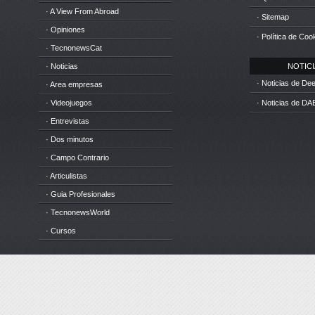
· A View From Abroad
· Sitemap
· Opiniones
· Política de Coo
· TecnonewsCat
· Noticias
NOTICIA
· Noticias de D
· Area empresas
· Videojuegos
· Noticias de DA
· Entrevistas
· Dos minutos
· Campo Contrario
· Articulistas
· Guia Profesionales
· TecnonewsWorld
· Cursos